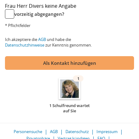
Frau
Herr
Divers
keine Angabe
vorzeitig abgegangen?
* Pflichtfelder
Ich akzeptiere die
AGB
und habe die
Datenschutzhinweise
zur Kenntnis genommen.
Als Kontakt hinzufügen
1
1 Schulfreund wartet
auf Sie
Personensuche
AGB
Datenschutz
Impressum
Privatsphäre
Vertrag kündigen
FAQ