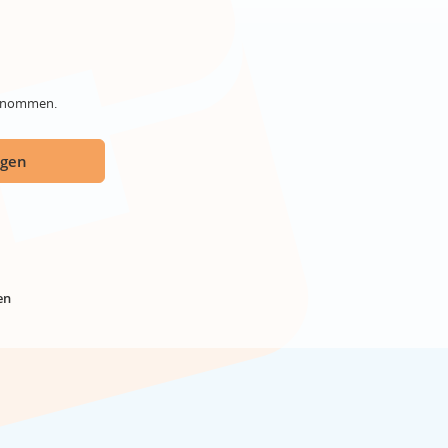
genommen.
ügen
en