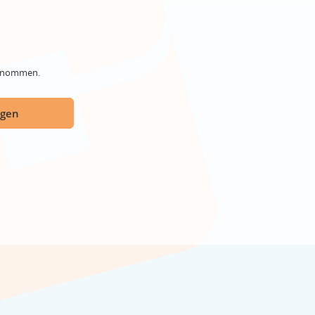
genommen.
ügen