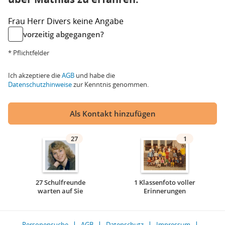
Frau
Herr
Divers
keine Angabe
vorzeitig abgegangen?
* Pflichtfelder
Ich akzeptiere die
AGB
und habe die
Datenschutzhinweise
zur Kenntnis genommen.
Als Kontakt hinzufügen
27
1
27 Schulfreunde
1 Klassenfoto voller
warten auf Sie
Erinnerungen
Personensuche
AGB
Datenschutz
Impressum