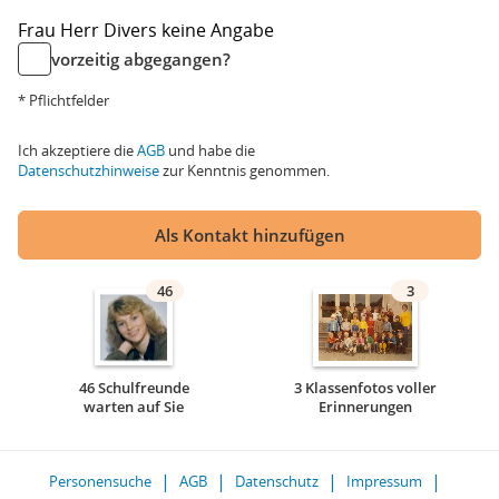
Frau
Herr
Divers
keine Angabe
vorzeitig abgegangen?
* Pflichtfelder
Ich akzeptiere die
AGB
und habe die
Datenschutzhinweise
zur Kenntnis genommen.
Als Kontakt hinzufügen
46
3
46 Schulfreunde
3 Klassenfotos voller
warten auf Sie
Erinnerungen
Personensuche
AGB
Datenschutz
Impressum