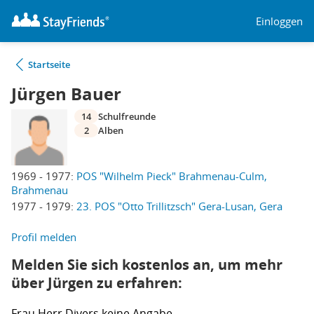
Einloggen
Startseite
Jürgen Bauer
14
Schulfreunde
2
Alben
1969 - 1977:
POS "Wilhelm Pieck" Brahmenau-Culm,
Brahmenau
1977 - 1979:
23. POS "Otto Trillitzsch" Gera-Lusan, Gera
Profil melden
Melden Sie sich kostenlos an, um mehr
über Jürgen zu erfahren:
Frau
Herr
Divers
keine Angabe