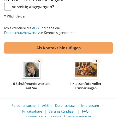
vorzeitig abgegangen?
* Pflichtfelder
Ich akzeptiere die
AGB
und habe die
Datenschutzhinweise
zur Kenntnis genommen.
Als Kontakt hinzufügen
6
1
6 Schulfreunde warten
1 Klassenfoto voller
auf Sie
Erinnerungen
Personensuche
AGB
Datenschutz
Impressum
Privatsphäre
Vertrag kündigen
FAQ