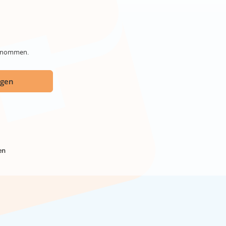
genommen.
ügen
en