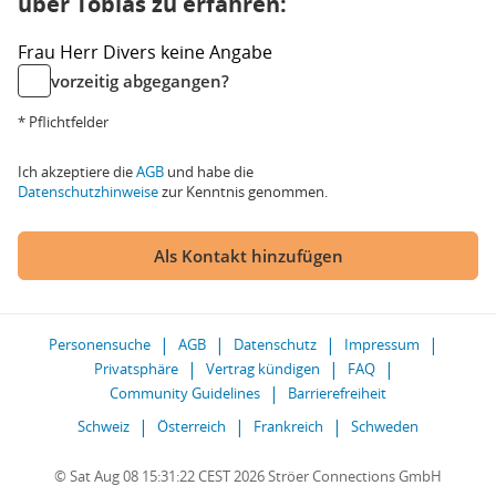
über Tobias zu erfahren:
Frau
Herr
Divers
keine Angabe
vorzeitig abgegangen?
* Pflichtfelder
Ich akzeptiere die
AGB
und habe die
Datenschutzhinweise
zur Kenntnis genommen.
Als Kontakt hinzufügen
Personensuche
AGB
Datenschutz
Impressum
Privatsphäre
Vertrag kündigen
FAQ
Community Guidelines
Barrierefreiheit
Schweiz
Österreich
Frankreich
Schweden
© Sat Aug 08 15:31:22 CEST 2026 Ströer Connections GmbH