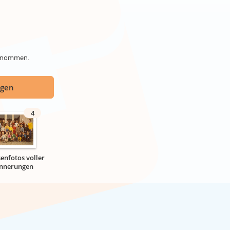
genommen.
ügen
4
senfotos voller
innerungen