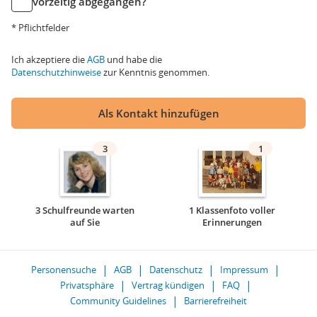
vorzeitig abgegangen?
* Pflichtfelder
Ich akzeptiere die
AGB
und habe die
Datenschutzhinweise
zur Kenntnis genommen.
Als Kontakt hinzufügen
3
1
3 Schulfreunde warten
1 Klassenfoto voller
auf Sie
Erinnerungen
Personensuche
AGB
Datenschutz
Impressum
Privatsphäre
Vertrag kündigen
FAQ
Community Guidelines
Barrierefreiheit