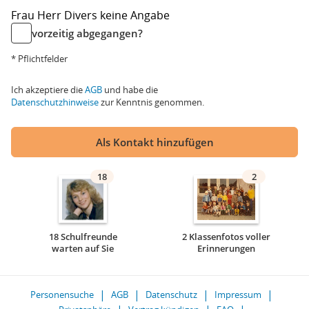
Frau
Herr
Divers
keine Angabe
vorzeitig abgegangen?
* Pflichtfelder
Ich akzeptiere die
AGB
und habe die
Datenschutzhinweise
zur Kenntnis genommen.
Als Kontakt hinzufügen
18
2
18 Schulfreunde
2 Klassenfotos voller
warten auf Sie
Erinnerungen
Personensuche
AGB
Datenschutz
Impressum