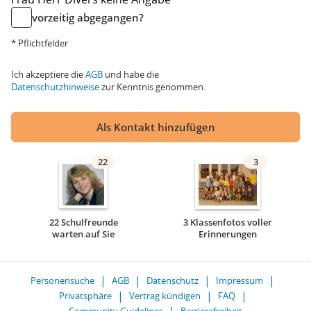
vorzeitig abgegangen?
* Pflichtfelder
Ich akzeptiere die
AGB
und habe die
Datenschutzhinweise
zur Kenntnis genommen.
Als Kontakt hinzufügen
22
3
22 Schulfreunde
3 Klassenfotos voller
warten auf Sie
Erinnerungen
Personensuche
AGB
Datenschutz
Impressum
Privatsphäre
Vertrag kündigen
FAQ