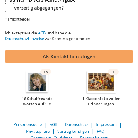
vorzeitig abgegangen?
* Pflichtfelder
Ich akzeptiere die
AGB
und habe die
Datenschutzhinweise
zur Kenntnis genommen.
Als Kontakt hinzufügen
18
1
18 Schulfreunde
1 Klassenfoto voller
warten auf Sie
Erinnerungen
Personensuche
AGB
Datenschutz
Impressum
Privatsphäre
Vertrag kündigen
FAQ