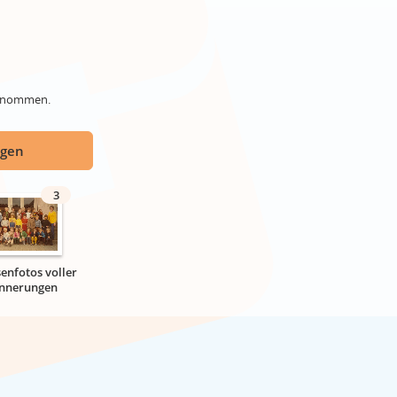
genommen.
ügen
3
senfotos voller
innerungen