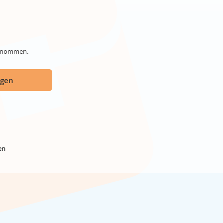
genommen.
ügen
en