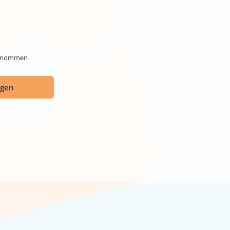
genommen.
ügen