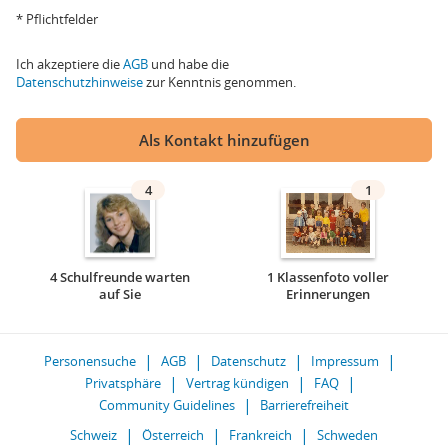
* Pflichtfelder
Ich akzeptiere die
AGB
und habe die
Datenschutzhinweise
zur Kenntnis genommen.
Als Kontakt hinzufügen
4
1
4 Schulfreunde warten
1 Klassenfoto voller
auf Sie
Erinnerungen
Personensuche
AGB
Datenschutz
Impressum
Privatsphäre
Vertrag kündigen
FAQ
Community Guidelines
Barrierefreiheit
Schweiz
Österreich
Frankreich
Schweden