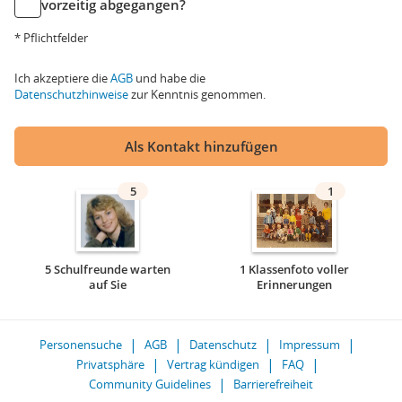
vorzeitig abgegangen?
* Pflichtfelder
Ich akzeptiere die
AGB
und habe die
Datenschutzhinweise
zur Kenntnis genommen.
Als Kontakt hinzufügen
5
1
5 Schulfreunde warten
1 Klassenfoto voller
auf Sie
Erinnerungen
Personensuche
AGB
Datenschutz
Impressum
Privatsphäre
Vertrag kündigen
FAQ
Community Guidelines
Barrierefreiheit