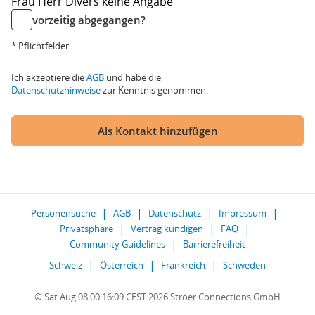
Frau
Herr
Divers
keine Angabe
vorzeitig abgegangen?
* Pflichtfelder
Ich akzeptiere die
AGB
und habe die
Datenschutzhinweise
zur Kenntnis genommen.
Als Kontakt hinzufügen
Personensuche
AGB
Datenschutz
Impressum
Privatsphäre
Vertrag kündigen
FAQ
Community Guidelines
Barrierefreiheit
Schweiz
Österreich
Frankreich
Schweden
© Sat Aug 08 00:16:09 CEST 2026 Ströer Connections GmbH