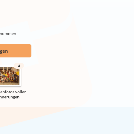
genommen.
ügen
4
senfotos voller
innerungen