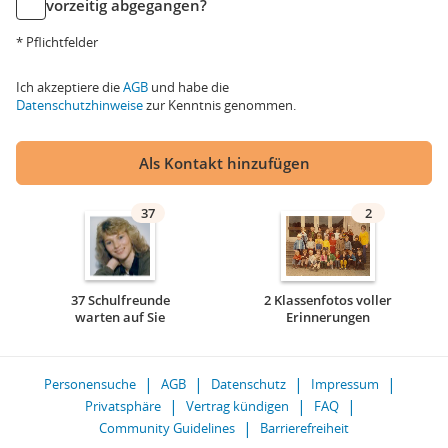
vorzeitig abgegangen?
* Pflichtfelder
Ich akzeptiere die
AGB
und habe die
Datenschutzhinweise
zur Kenntnis genommen.
Als Kontakt hinzufügen
37
2
37 Schulfreunde
2 Klassenfotos voller
warten auf Sie
Erinnerungen
Personensuche
AGB
Datenschutz
Impressum
Privatsphäre
Vertrag kündigen
FAQ
Community Guidelines
Barrierefreiheit