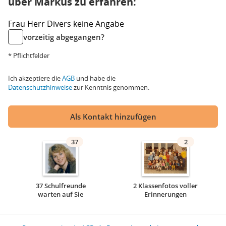
über Markus zu erfahren:
Frau
Herr
Divers
keine Angabe
vorzeitig abgegangen?
* Pflichtfelder
Ich akzeptiere die
AGB
und habe die
Datenschutzhinweise
zur Kenntnis genommen.
Als Kontakt hinzufügen
37
2
37 Schulfreunde
2 Klassenfotos voller
warten auf Sie
Erinnerungen