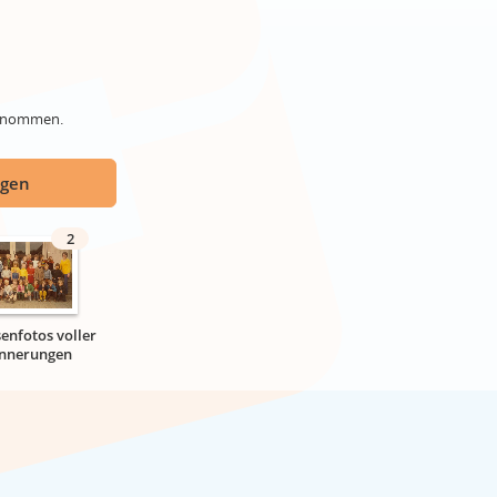
genommen.
ügen
2
senfotos voller
innerungen