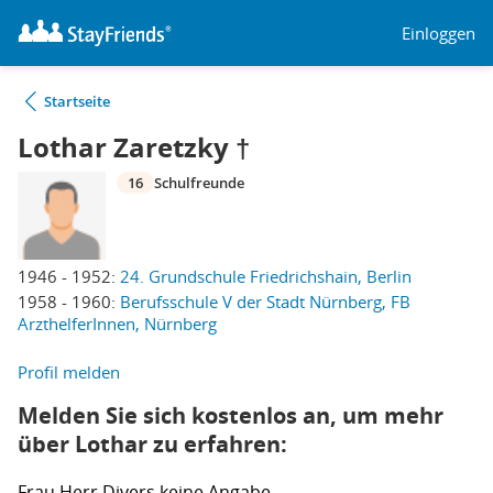
Einloggen
Startseite
Lothar Zaretzky †
16
Schulfreunde
1946 - 1952:
24. Grundschule Friedrichshain, Berlin
1958 - 1960:
Berufsschule V der Stadt Nürnberg, FB
ArzthelferInnen, Nürnberg
Profil melden
Melden Sie sich kostenlos an, um mehr
über Lothar zu erfahren:
Frau
Herr
Divers
keine Angabe