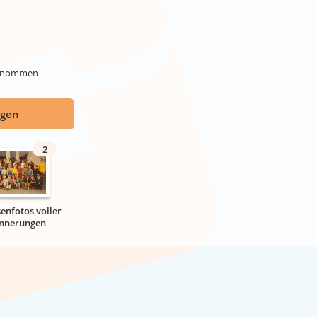
genommen.
ügen
2
senfotos voller
innerungen