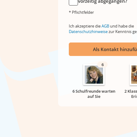
vorzeitig abgegangen?
* Pflichtfelder
Ich akzeptiere die
AGB
und habe die
Datenschutzhinweise
zur Kenntnis 
Als Kontakt hinzuf
6
6 Schulfreunde warten
2 Klas
auf Sie
Er