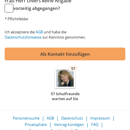
Frau
Herr
Divers
keine Angabe
vorzeitig abgegangen?
* Pflichtfelder
Ich akzeptiere die
AGB
und habe die
Datenschutzhinweise
zur Kenntnis genommen.
Als Kontakt hinzufügen
57
57 Schulfreunde
warten auf Sie
Personensuche
AGB
Datenschutz
Impressum
Privatsphäre
Vertrag kündigen
FAQ