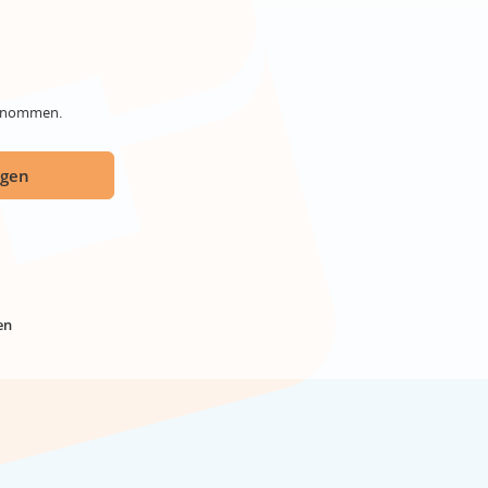
genommen.
ügen
en