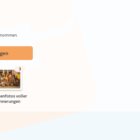
genommen.
ügen
3
senfotos voller
innerungen