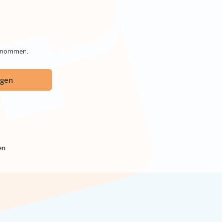
genommen.
ügen
en