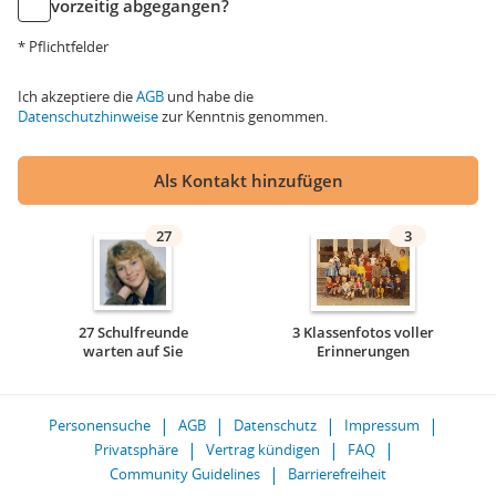
vorzeitig abgegangen?
* Pflichtfelder
Ich akzeptiere die
AGB
und habe die
Datenschutzhinweise
zur Kenntnis genommen.
Als Kontakt hinzufügen
27
3
27 Schulfreunde
3 Klassenfotos voller
warten auf Sie
Erinnerungen
Personensuche
AGB
Datenschutz
Impressum
Privatsphäre
Vertrag kündigen
FAQ
Community Guidelines
Barrierefreiheit