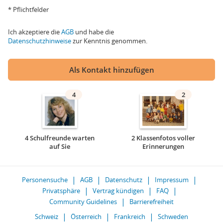
* Pflichtfelder
Ich akzeptiere die
AGB
und habe die
Datenschutzhinweise
zur Kenntnis genommen.
Als Kontakt hinzufügen
4
2
4 Schulfreunde warten
2 Klassenfotos voller
auf Sie
Erinnerungen
Personensuche
AGB
Datenschutz
Impressum
Privatsphäre
Vertrag kündigen
FAQ
Community Guidelines
Barrierefreiheit
Schweiz
Österreich
Frankreich
Schweden