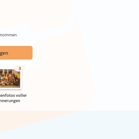
genommen.
ügen
3
senfotos voller
innerungen