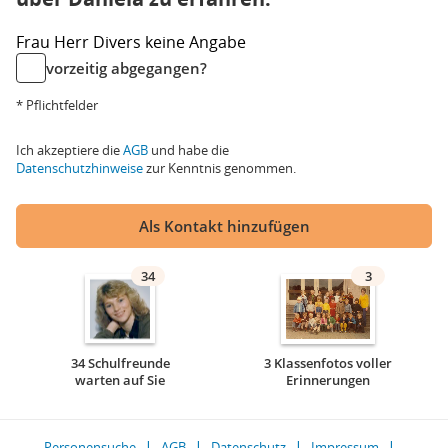
Frau
Herr
Divers
keine Angabe
vorzeitig abgegangen?
* Pflichtfelder
Ich akzeptiere die
AGB
und habe die
Datenschutzhinweise
zur Kenntnis genommen.
Als Kontakt hinzufügen
34
3
34 Schulfreunde
3 Klassenfotos voller
warten auf Sie
Erinnerungen
Personensuche
AGB
Datenschutz
Impressum