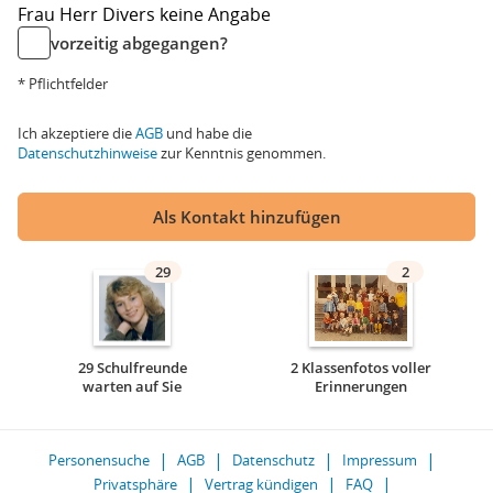
Frau
Herr
Divers
keine Angabe
vorzeitig abgegangen?
* Pflichtfelder
Ich akzeptiere die
AGB
und habe die
Datenschutzhinweise
zur Kenntnis genommen.
Als Kontakt hinzufügen
29
2
29 Schulfreunde
2 Klassenfotos voller
warten auf Sie
Erinnerungen
Personensuche
AGB
Datenschutz
Impressum
Privatsphäre
Vertrag kündigen
FAQ