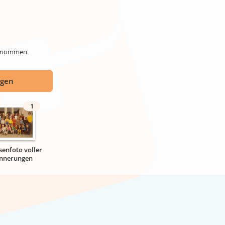
genommen.
ügen
1
senfoto voller
innerungen