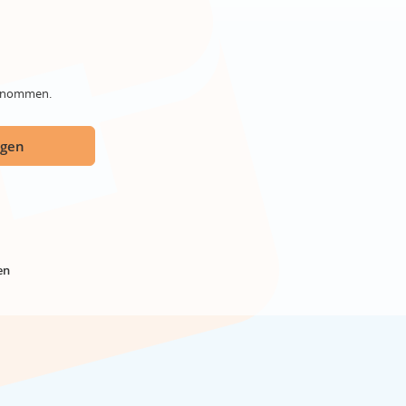
genommen.
ügen
en