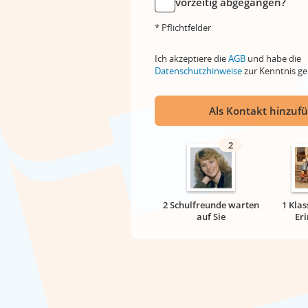
vorzeitig abgegangen?
* Pflichtfelder
Ich akzeptiere die
AGB
und habe die
Datenschutzhinweise
zur Kenntnis 
Als Kontakt hinzuf
2
2 Schulfreunde warten
1 Klas
auf Sie
Er