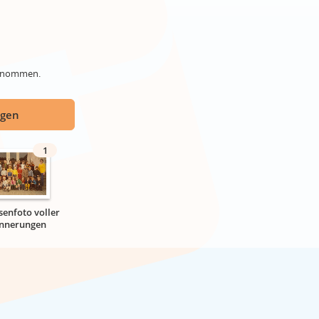
genommen.
ügen
1
senfoto voller
innerungen