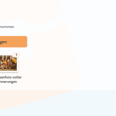
genommen.
ügen
1
senfoto voller
innerungen