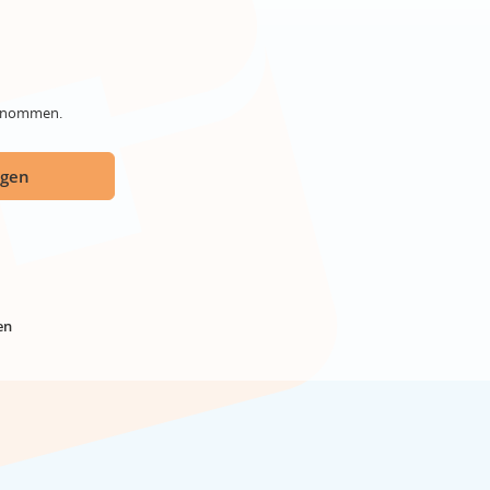
genommen.
ügen
en