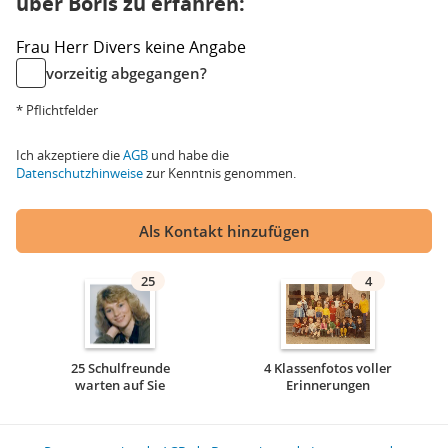
über Boris zu erfahren:
Frau
Herr
Divers
keine Angabe
vorzeitig abgegangen?
* Pflichtfelder
Ich akzeptiere die
AGB
und habe die
Datenschutzhinweise
zur Kenntnis genommen.
Als Kontakt hinzufügen
25
4
25 Schulfreunde
4 Klassenfotos voller
warten auf Sie
Erinnerungen