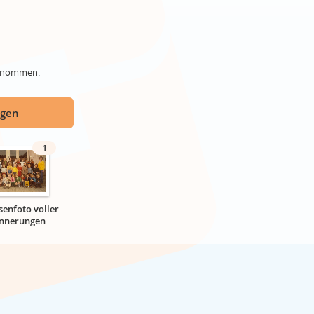
genommen.
ügen
1
senfoto voller
innerungen