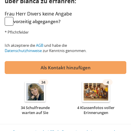
über Bianca zu erfahren:
Frau
Herr
Divers
keine Angabe
vorzeitig abgegangen?
* Pflichtfelder
Ich akzeptiere die
AGB
und habe die
Datenschutzhinweise
zur Kenntnis genommen.
Als Kontakt hinzufügen
34
4
34 Schulfreunde
4 Klassenfotos voller
warten auf Sie
Erinnerungen