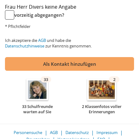
Frau
Herr
Divers
keine Angabe
vorzeitig abgegangen?
* Pflichtfelder
Ich akzeptiere die
AGB
und habe die
Datenschutzhinweise
zur Kenntnis genommen.
Als Kontakt hinzufügen
33
2
33 Schulfreunde
2 Klassenfotos voller
warten auf Sie
Erinnerungen
Personensuche
AGB
Datenschutz
Impressum