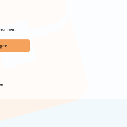
genommen.
ügen
en