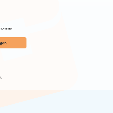
genommen.
ügen
t