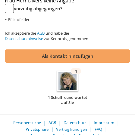
Frau
Herr
Divers
keine Angabe
vorzeitig abgegangen?
* Pflichtfelder
Ich akzeptiere die
AGB
und habe die
Datenschutzhinweise
zur Kenntnis genommen.
Als Kontakt hinzufügen
1
1 Schulfreund wartet
auf Sie
Personensuche
AGB
Datenschutz
Impressum
Privatsphäre
Vertrag kündigen
FAQ