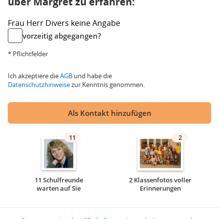
über Margret zu erfahren:
Frau
Herr
Divers
keine Angabe
vorzeitig abgegangen?
* Pflichtfelder
Ich akzeptiere die
AGB
und habe die
Datenschutzhinweise
zur Kenntnis genommen.
Als Kontakt hinzufügen
11
2
11 Schulfreunde
2 Klassenfotos voller
warten auf Sie
Erinnerungen