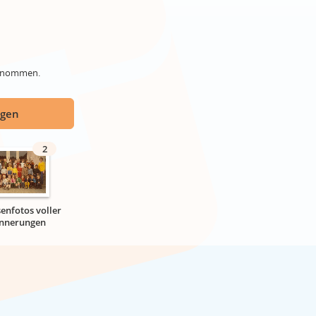
genommen.
ügen
2
senfotos voller
innerungen