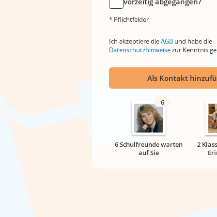
vorzeitig abgegangen?
* Pflichtfelder
Ich akzeptiere die
AGB
und habe die
Datenschutzhinweise
zur Kenntnis 
Als Kontakt hinzuf
6
6 Schulfreunde warten
2 Klas
auf Sie
Er