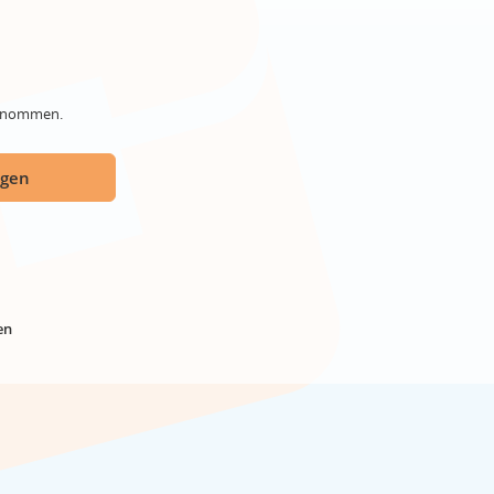
genommen.
ügen
en